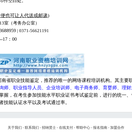
印件空白处。
方便也可让人代送或邮递
)
13室
（考务办公室
）
88959
| 0371-56621191
--17：00
河南省职业技能鉴定，推荐的唯一的网络课程培训机构。其主要
询师、职业指导人员、企业培训师、电子商务师、育婴师、理财
掌握，在考生参加技能水平职业证书考试鉴定前，进行的统一、
者技能认证水平以及考试通过率。
关于我们
-
联系我们
-
招纳贤士
-
在线支付
-
帮助中心
-
报名指南
-
加盟合作