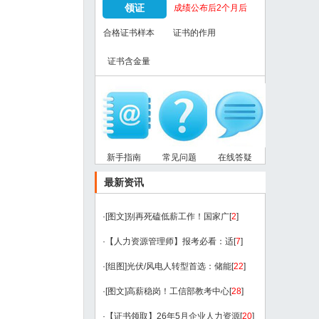
领证
成绩公布后2个月后
合格证书样本
证书的作用
证书含金量
新手指南
常见问题
在线答疑
最新资讯
·
[图文]
别再死磕低薪工作！国家广
[
2
]
·
【人力资源管理师】报考必看：适
[
7
]
·
[组图]
光伏/风电人转型首选：储能
[
22
]
·
[图文]
高薪稳岗！工信部教考中心
[
28
]
·
【证书领取】26年5月企业人力资源
[
20
]