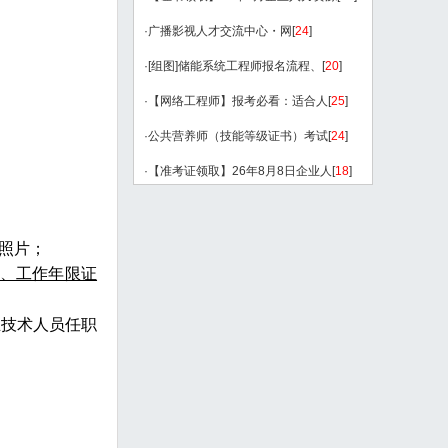
·
广播影视人才交流中心・网
[
24
]
·
[组图]
储能系统工程师报名流程、
[
20
]
·
【网络工程师】报考必看：适合人
[
25
]
·
公共营养师（技能等级证书）考试
[
24
]
·
【准考证领取】26年8月8日企业人
[
18
]
照片；
、工作年限证
业技术人员任职