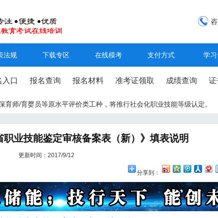
咨
策法规
下载专区
在线模考
支付方式
学习
名入口
报名查询
报名材料
准考证领取
成绩查询
证
工/保育师/育婴员等原水平评价类工种，将推行社会化职业技能等级认定。
河南省职业技能鉴定审核备案表（新）》填表说明
更新时间：2017/9/12
分享到：