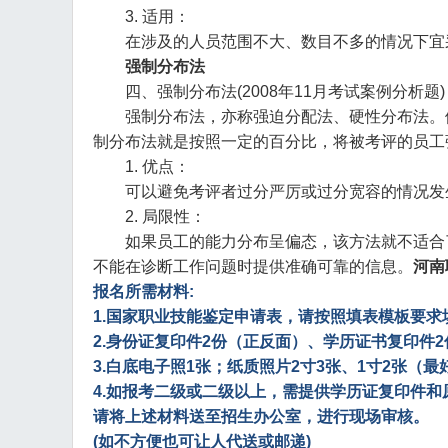
3. 适用：
在涉及的人员范围不大、数目不多的情况下宜
强制分布法
四、强制分布法(2008年11月考试案例分析题)
强制分布法，亦称强迫分配法、硬性分布法。假设
制分布法就是按照一定的百分比，将被考评的员工
1. 优点：
可以避免考评者过分严厉或过分宽容的情况发
2. 局限性：
如果员工的能力分布呈偏态，该方法就不适合了
不能在诊断工作问题时提供准确可靠的信息。
河南
报名
所需材料:
1.国家职业技能鉴定申请表，请按照填表模板要求
2.身份证复印件2份（正反面）、学历证书复印件2
3.白底电子照1张；纸质照片2寸3张、1寸2张（最
4.如报考二级或二级以上，需提供学历证复印件
请将上述材料送至招生办公室，进行现场审核。
(如不方便也可让人代送或邮递)