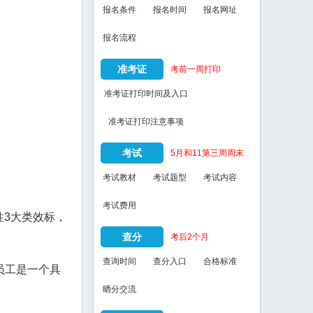
报名条件
报名时间
报名网址
报名流程
准考证
考前一周打印
准考证打印时间及入口
准考证打印注意事项
考试
5月和11第三周周末
考试教材
考试题型
考试内容
考试费用
3大类效标，
查分
考后2个月
查询时间
查分入口
合格标准
员工是一个具
晒分交流