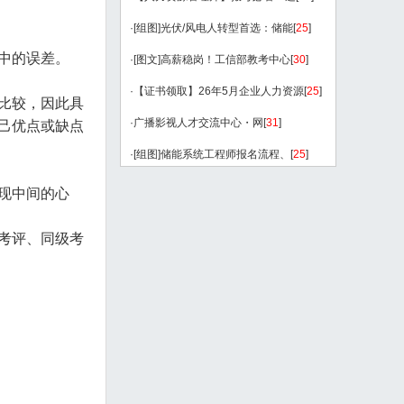
·
[组图]
光伏/风电人转型首选：储能
[
25
]
中的误差。
·
[图文]
高薪稳岗！工信部教考中心
[
30
]
·
【证书领取】26年5月企业人力资源
[
25
]
比较，因此具
·
广播影视人才交流中心・网
[
31
]
己优点或缺点
·
[组图]
储能系统工程师报名流程、
[
25
]
现中间的心
考评、同级考