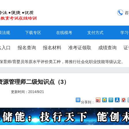
咨
策法规
下载专区
在线模考
支付方式
学习
名入口
报名查询
报名材料
准考证领取
成绩查询
证
工/保育师/育婴员等原水平评价类工种，将推行社会化职业技能等级认定。
资源管理师二级知识点（3）
更新时间：2014/9/21
分享到：