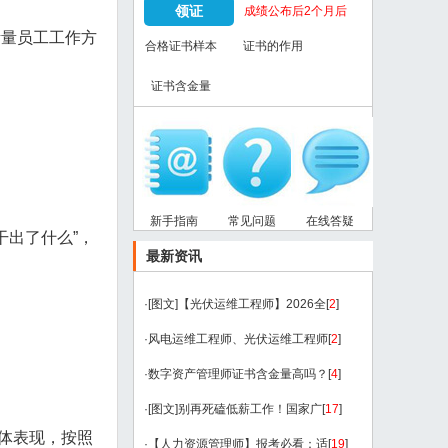
领证
成绩公布后2个月后
考量员工工作方
合格证书样本
证书的作用
证书含金量
新手指南
常见问题
在线答疑
干出了什么”，
最新资讯
·
[图文]
【光伏运维工程师】2026全
[
2
]
·
风电运维工程师、光伏运维工程师
[
2
]
·
数字资产管理师证书含金量高吗？
[
4
]
·
[图文]
别再死磕低薪工作！国家广
[
17
]
体表现，按照
·
【人力资源管理师】报考必看：适
[
19
]