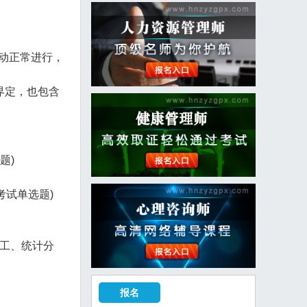
动正常进行，
界定，也包含
题)
考试单选题)
工、统计分
报名