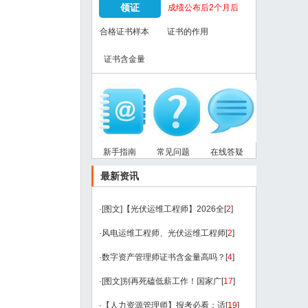
领证
成绩公布后2个月后
合格证书样本
证书的作用
证书含金量
新手指南
常见问题
在线答疑
最新资讯
·
[图文]
【光伏运维工程师】2026全
[
2
]
·
风电运维工程师、光伏运维工程师
[
2
]
·
数字资产管理师证书含金量高吗？
[
4
]
·
[图文]
别再死磕低薪工作！国家广
[
17
]
·
【人力资源管理师】报考必看：适
[
19
]