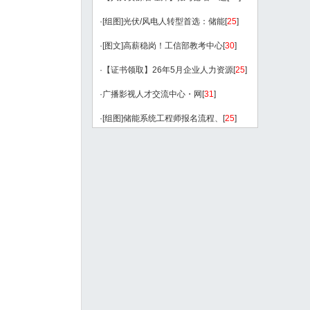
·
[组图]
光伏/风电人转型首选：储能
[
25
]
·
[图文]
高薪稳岗！工信部教考中心
[
30
]
·
【证书领取】26年5月企业人力资源
[
25
]
·
广播影视人才交流中心・网
[
31
]
·
[组图]
储能系统工程师报名流程、
[
25
]