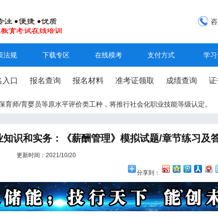
咨
策法规
下载专区
在线模考
支付方式
学习
名入口
报名查询
报名材料
准考证领取
成绩查询
证
工/保育师/育婴员等原水平评价类工种，将推行社会化职业技能等级认定。
知识和实务：《薪酬管理》模拟试题/章节练习及答
更新时间：2021/10/20
分享到：