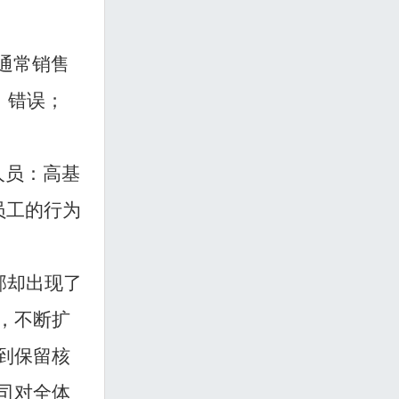
通常销售
，错误；
人员：高基
员工的行为
部却出现了
，不断扩
到保留核
司对全体