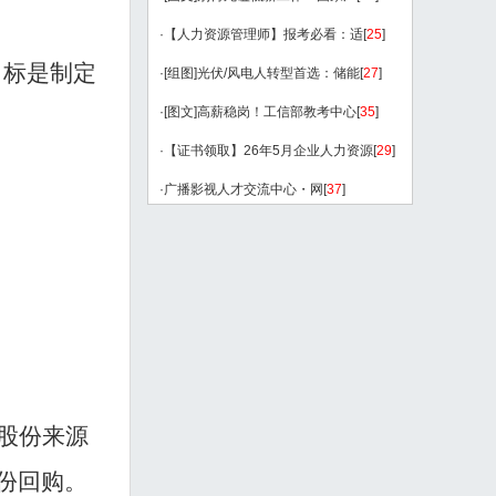
·
【人力资源管理师】报考必看：适
[
25
]
目标是制定
·
[组图]
光伏/风电人转型首选：储能
[
27
]
·
[图文]
高薪稳岗！工信部教考中心
[
35
]
·
【证书领取】26年5月企业人力资源
[
29
]
·
广播影视人才交流中心・网
[
37
]
绩股份来源
份回购。