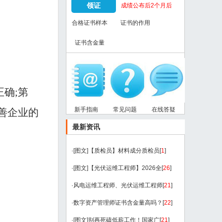
领证
成绩公布后2个月后
合格证书样本
证书的作用
证书含金量
正确;第
新手指南
常见问题
在线答疑
善企业的
最新资讯
·
[图文]
【质检员】材料成分质检员
[
1
]
·
[图文]
【光伏运维工程师】2026全
[
26
]
·
风电运维工程师、光伏运维工程师
[
21
]
·
数字资产管理师证书含金量高吗？
[
22
]
·
[图文]
别再死磕低薪工作！国家广
[
21
]