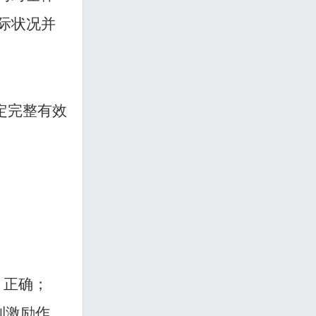
际状况并
。
定完整有效
，正确；
到激励作