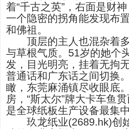
着“千古之英”，右面是财神
一个隐密的拐角能发现布
和佛祖。
顶层的主人也混杂着多
与草根气质。51岁的她个
发，目光明亮，挂着无拘
普通话和广东话之间切换
瞰，东莞麻涌镇尽收眼底
房，“斯太尔”牌大卡车鱼
是全球纸板生产设备最集
玖龙纸业(2689.hk)