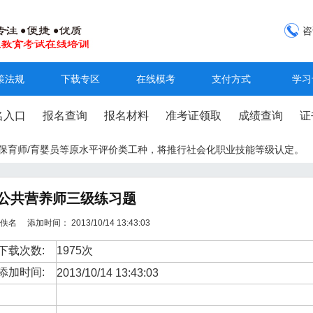
咨
策法规
下载专区
在线模考
支付方式
学习
名入口
报名查询
报名材料
准考证领取
成绩查询
证
工/保育师/育婴员等原水平评价类工种，将推行社会化职业技能等级认定。
公共营养师三级练习题
名 添加时间： 2013/10/14 13:43:03
下载次数:
1975次
添加时间:
2013/10/14 13:43:03