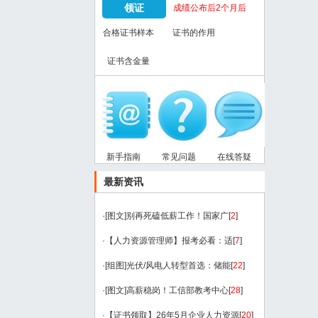
领证
成绩公布后2个月后
合格证书样本
证书的作用
证书含金量
新手指南
常见问题
在线答疑
最新资讯
·
[图文]
别再死磕低薪工作！国家广
[
2
]
·
【人力资源管理师】报考必看：适
[
7
]
·
[组图]
光伏/风电人转型首选：储能
[
22
]
·
[图文]
高薪稳岗！工信部教考中心
[
28
]
·
【证书领取】26年5月企业人力资源
[
20
]